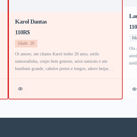
La
Karol Dantas
11
110R$
Id
Idade: 20
Ola 
Oi amore, me chamo Karol tenho 20 anos, estilo
anin
namoradinha, corpo bem gostoso, seios naturais e um
médi
bumbum grande, cabelos pretos e longos, adoro beijar.
vou 
Sou bem safada, atenciosa sem pressa, beijo na boca, oral
fund
o
bem babadinho até o final, bucetinha rosinha e muito
fres
,
cheirosa, faço 69, chuva dourada e anal bem gostoso, sou
uma […]