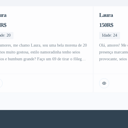
ura
Laura
0R$
150R$
ade: 20
Idade: 24
amores, me chamo Laura, sou uma bela morena de 20
Olá, amores! Me
hos muito gostosa, estilo namoradinha tenho seios
presença marcant
os e bumbum grande? Faço um 69 de tirar o fôlego
provocante, seios
mamar todinho e deixo gozar na boquinha la no
desejos logo no p
o bem gostoso, beijo na boca e faço anal sem
bonita… sou daqu
cura, bucetinha bem depiladinha e apertadinha […]
mesmo da despedi
naturalmente sed