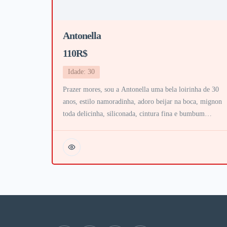
Antonella
110R$
Idade: 30
Prazer mores, sou a Antonella uma bela loirinha de 30
anos, estilo namoradinha, adoro beijar na boca, mignon
toda delicinha, siliconada, cintura fina e bumbum
gostoso, vem me conhecer. Vou te mamar todinho até me
dar leitinho na garganta, faço 69, chuva dourada, inversã
e muito mais, bucetinha bem lisinha adoro que me chupe
tenho […]