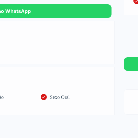
no WhatsApp
ão
Sexo Oral