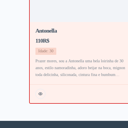
Antonella
110R$
Idade: 30
Prazer mores, sou a Antonella uma bela loirinha de 30
anos, estilo namoradinha, adoro beijar na boca, mignon
toda delicinha, siliconada, cintura fina e bumbum
gostoso, vem me conhecer. Vou te mamar todinho até me
dar leitinho na garganta, faço 69, chuva dourada, inversã
e muito mais, bucetinha bem lisinha adoro que me chupe
tenho […]