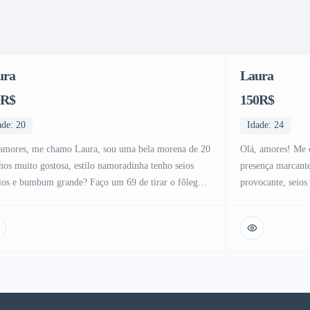
ura
Laura
0R$
150R$
ade: 20
Idade: 24
amores, me chamo Laura, sou uma bela morena de 20
Olá, amores! Me
hos muito gostosa, estilo namoradinha tenho seios
presença marcant
os e bumbum grande? Faço um 69 de tirar o fôlego
provocante, seios
mamar todinho e deixo gozar na boquinha la no
desejos logo no p
o bem gostoso, beijo na boca e faço anal sem
bonita… sou daqu
cura, bucetinha bem depiladinha e apertadinha […]
mesmo da despedi
naturalmente sed