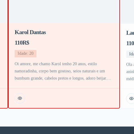
Karol Dantas
La
110R$
11
Idade: 20
Id
Oi amore, me chamo Karol tenho 20 anos, estilo
Ola 
namoradinha, corpo bem gostoso, seios naturais e um
anin
bumbum grande, cabelos pretos e longos, adoro beijar.
médi
Sou bem safada, atenciosa sem pressa, beijo na boca, oral
vou 
o
bem babadinho até o final, bucetinha rosinha e muito
fund
,
cheirosa, faço 69, chuva dourada e anal bem gostoso, sou
fres
uma […]